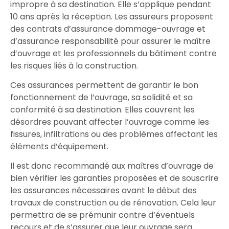
impropre
à sa destination. Elle s’applique pendant
10 ans après la
réception
. Les
assureurs
proposent
des contrats d’
assurance dommage-ouvrage
et
d’
assurance responsabilité
pour
assurer
le
maître
d’ouvrage
et les
professionnels
du bâtiment contre
les risques liés à la
construction
.
Ces assurances permettent de
garantir
le
bon
fonctionnement
de l’ouvrage, sa
solidité
et sa
conformité à sa
destination
. Elles couvrent les
désordres
pouvant
affecter
l’ouvrage comme les
fissures
,
infiltrations
ou des problèmes affectant les
éléments d’équipement
.
Il est donc
recommandé
aux
maîtres d’ouvrage
de
bien
vérifier
les garanties
proposées
et de
souscrire
les assurances
nécessaires
avant le
début
des
travaux
de
construction
ou de
rénovation
. Cela leur
permettra de se
prémunir
contre d’éventuels
recours
et de
s’assurer
que leur ouvrage sera