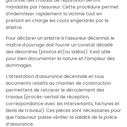
garantie
, des
travaux
de
réparation
seront
mandatés
par l’
assureur
. Cette
procédure
permet
d’
indemniser
rapidement la
victime
tout en
prenant en charge
les
coûts
engendrés par le
sinistre
.
Pour
déclarer un sinistre
à l’assureur
décennal
, le
maître d’ouvrage
doit fournir un
constat détaillé
des désordres
(
photos
et/ou
vidéos
). Il est utile
pour bien
documenter
la nature et l’ampleur des
dommages
.
L’
attestation d’assurance décennale
et tous
documents
relatifs au
chantier
de construction
permettent de retracer le déroulement des
travaux (procès-verbal de réception,
correspondance avec les intervenants, factures et
devis de travaux). Ces pièces sont nécessaires pour
que l’assureur puisse
vérifier
la
validité
de la
police
d’assurance
.