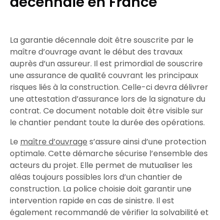
décennale en France
La
garantie
décennale
doit être souscrite par le
maître
d’ouvrage
avant le début des
travaux
auprès d’un
assureur
. Il est primordial de souscrire
une
assurance
de
qualité
couvrant les principaux
risques
liés à la
construction
. Celle-ci devra délivrer
une
attestation
d’assurance
lors de la
signature
du
contrat
. Ce document notable doit être visible sur
le
chantier
pendant toute la
durée
des
opérations
.
Le
maître
d’ouvrage
s’assure ainsi d’une
protection
optimale
. Cette démarche sécurise l’ensemble des
acteurs du projet. Elle permet de
mutualiser
les
aléas
toujours possibles lors d’un chantier de
construction
. La
police
choisie doit
garantir
une
intervention
rapide
en cas de
sinistre
. Il est
également recommandé de vérifier la
solvabilité
et