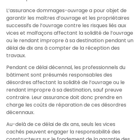
L’
assurance dommages-ouvrage
a pour objet de
garantir
les
maîtres d’ouvrage
et les
propriétaires
successifs
de l’ouvrage contre les
risques
liés aux
vices
et
malfaçons
affectant la
solidité
de l’ouvrage
ou le
rendant impropre
à sa
destination
pendant un
délai de dix ans à compter de la
réception
des
travaux
.
Pendant ce délai décennal, les professionnels du
bâtiment sont présumés responsables des
désordres affectant la
solidité
de l’ouvrage ou le
rendant impropre
à sa
destination
, sauf preuve
contraire. Leur
assurance
doit donc
prendre en
charge
les
coûts
de
réparation
de ces
désordres
décennaux
.
Au-delà de ce délai de dix ans, seuls les vices
cachés
peuvent
engager la responsabilité
des
constructeurs sur le fondement de la
garantie des