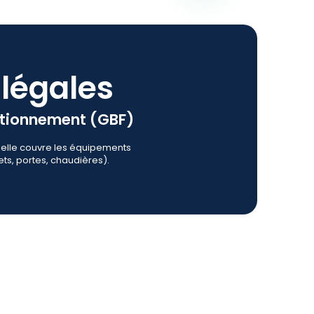
légales
ctionnement (GBF)
 elle couvre les équipements
ts, portes, chaudières).