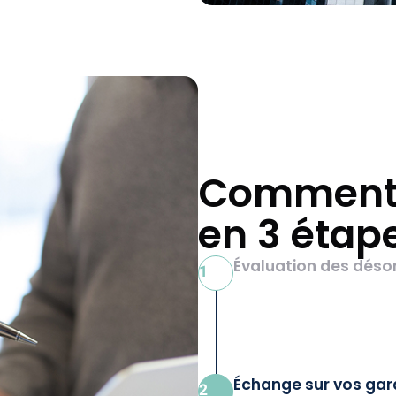
Comment 
en 3 étap
Évaluation des déso
1
Échange sur vos gar
2