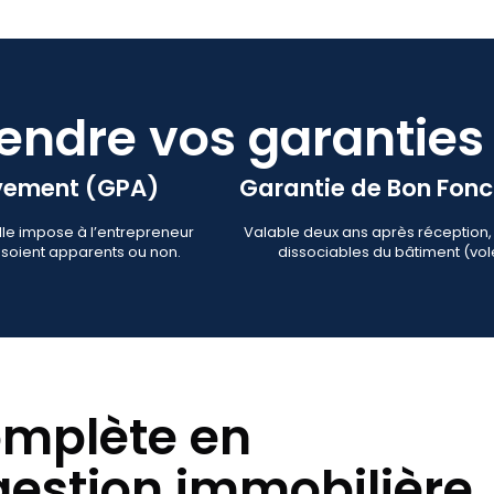
ndre vos garanties 
èvement (GPA)
Garantie de Bon Fon
lle impose à l’entrepreneur
Valable deux ans après réception,
s soient apparents ou non.
dissociables du bâtiment (vole
omplète en
gestion immobilière