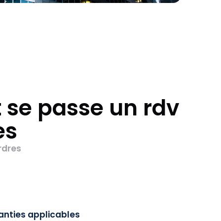
se passe un rdv
es
rdres
anties applicables